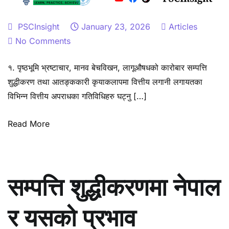
PSCInsight
January 23, 2026
Articles
on
No Comments
सम्पत्ति
१. पृष्ठभूमि भ्रष्टाचार, मानव बेचविखन, लागूऔषधको कारोबार सम्पत्ति
शुद्धीकरण
शुद्धीकरण तथा आतङ्ककारी कृयाकलापमा वित्तीय लगानी लगायतका
निवारणमा
विभिन्न वित्तीय अपराधका गतिविधिहरु घट्नु […]
जोखिम
मूल्याङ्कन
Read More
र
जोखिममा
आधारित
पद्धतिको
सम्पत्ति शुद्धीकरणमा नेपाल
अवलम्बन
र यसको प्रभाव