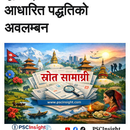
आधारित पद्धतिको
अवलम्बन