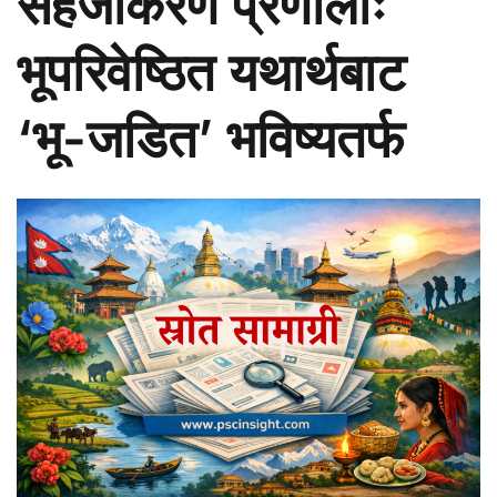
सहजीकरण प्रणालीः
भूपरिवेष्ठित यथार्थबाट
‘भू-जडित’ भविष्यतर्फ