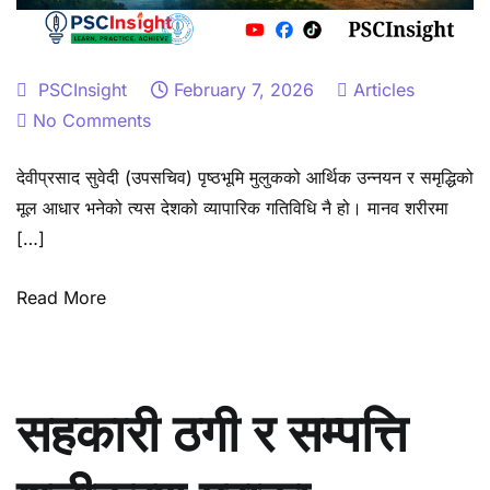
PSCInsight
February 7, 2026
Articles
on
No Comments
नेपालको
देवीप्रसाद सुवेदी (उपसचिव) पृष्ठभूमि मुलुकको आर्थिक उन्नयन र समृद्धिको
व्यापार
मूल आधार भनेको त्यस देशको व्यापारिक गतिविधि नै हो। मानव शरीरमा
सहजीकरण
[…]
प्रणालीः
भूपरिवेष्ठित
Read More
यथार्थबाट
‘भू-
जडित’
भविष्यतर्फ
सहकारी ठगी र सम्पत्ति