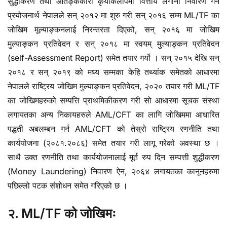
सुद्धीकरण तथा आतङ्ककारी कृयाकलापमा वित्तीय लगानी निवारण गर्ने
प्रयोजनार्थ नेपालले सन् २०१२ मा शुरु गरी सन् २०१६ सम्म ML/TF का
जोखिम मूल्याङ्कनलाई निरन्तरता दिएको, सन् २०१६ मा जोखिम
मुल्याङ्कन प्रतिवेदन र सन् २०१८ मा स्वयम् मुल्याङ्कन प्रतिवेदन
(self-Assessment Report) समेत तयार गर्यो । सन् २०१५ देखि सन्
२०१८ र सन् २०१९ को मध्य सम्मका केहि तथ्यांक समेतको आधारमा
नेपालले राष्ट्रिय जोखिम मुल्याङ्कन प्रतिवेदन, २०२० तयार गरी ML/TF
का जोखिमहरुको सम्पत्ति प्राथमिकीकरण गरी सो आधारमा सूचक संस्था
लगायतका अन्य निकायहरुले AML/CFT का लागि जोखिममा आधारित
पद्धती अबलम्बन गर्न AML/CFT को तेस्रो राष्ट्रिय रणनीति तथा
कार्ययोजना (२०८१.२०८६) समेत तयार गरी लागू गरेको अवस्था छ ।
साथै उक्त रणनीति तथा कार्ययोजनालाई मूर्त रुप दिन सम्पत्ती शुद्धीकरण
(Money Laundering) निवारण ऐन, २०६४ लगायतका कानूनहरुमा
पछिल्लो पटक संशोधन समेत गरिएको छ ।
२. ML/TF को जोखिमः