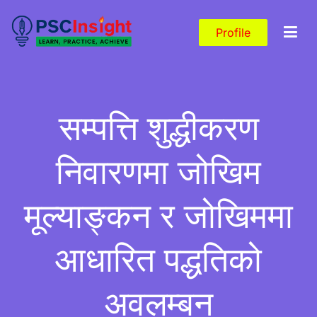
Skip
to
Profile
content
PSC Insight
Learn, Practice, Achieve
सम्पत्ति शुद्धीकरण
निवारणमा जोखिम
मूल्याङ्कन र जोखिममा
आधारित पद्धतिको
अवलम्बन