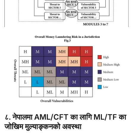
८. नेपालमा AML/CFT का लागि ML/TF का
जोखिम मुल्याङ्कनको अवस्था