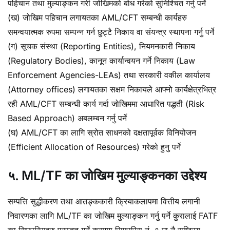
पहिचान तथा मुल्याङ्कन गरी जोखिमको बोध गरेको सुनिश्चित गर्नु पर्ने
(ख) जोखिम पहिचान लगायतका AML/CFT सम्बन्धी कार्यहरु
समन्वयात्मक रुपमा सम्पन्न गर्न छुट्टै निकाय वा संयन्त्र स्थापना गर्नु पर्ने
(ग) सूचक संस्था (Reporting Entities), नियमनकारी निकाय
(Regulatory Bodies), कानून कार्यान्वयन गर्ने निकाय (Law
Enforcement Agencies-LEAs) तथा सरकारी वकील कार्यालय
(Attorney offices) लगायतका सक्षम निकायले आफ्नो कार्यक्षेत्रभित्र
रही AML/CFT सम्बन्धी कार्य गर्दा जोखिममा आधारित पद्धती (Risk
Based Approach) अबलम्बन गर्नु पर्ने
(घ) AML/CFT का लागि स्रोत साधनको दक्षतापूर्वक विनियोजन
(Efficient Allocation of Resources) गरेको हुनु पर्ने
५. ML/TF का जोखिम मुल्याङ्कनका उद्देश्य
सम्पत्ति सुद्धीकरण तथा आतङ्ककारी क्रियाकलापमा वित्तीय लगानी
निवारणका लागि ML/TF का जोखिम मुल्याङ्कन गर्नु पर्ने कुरालाई FATF
का सिफारिसहरु प्रस्तुत गर्ने क्रममा सिफारिस नं. १ मा नै राष्ट्रिय