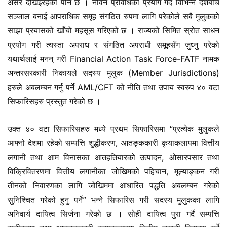
असर देखिइरहेको पनि छ । नविन प्रविधिको प्रयोग गर्दै विभिन्न देशबीच
सञ्जाल बनाई आपराधिक समूह संगठित रुपमा लागि परेकोले सबै मुलुकको
साझा प्रयासको खाँचो महसूस गरिएको छ । राज्यको सिमित स्रोत साधन
प्रयोग गरी त्यस्ता अपराध र संगठित अपराधी समूहसँग जुध्नु परेको
यथार्थलाई मनन् गरी Financial Action Task Force-FATF नामक
अन्तरसरकारी निकायले सदस्य मुलुक (Member Jurisdictions)
हरुले अबलम्बन गर्नु पर्ने AML/CFT को नीति तथा उपाय स्वरुप ४० वटा
सिफारिसहरु प्रस्तुत गरेको छ ।
उक्त ४० वटा सिफारिसहरु मध्ये प्रथम सिफारिसमा “प्रत्येक मुलुकले
आफ्नो देशमा रहेको सम्पत्ति शुद्धीकरण, आतङ्ककारी कृयाकलापमा वित्तीय
लगानी तथा आम विनासका आतहतियारको उत्पादन, ओसारपसार तथा
विक्रिवितरणमा वित्तीय लगानीका जोखिमको पहिचान, मूल्याङ्कन गरी
तीनको निवारणका लागि जोखिममा आधारित पद्धति अबलम्बन गरेको
सुनिश्चित गरेको हुनु पर्ने” भन्ने सिफारिस गरी सदस्य मुलुकका लागि
अनिवार्य दायित्व सिर्जना गरेको छ । सोही दायित्व पुरा गर्दै सम्पत्ति