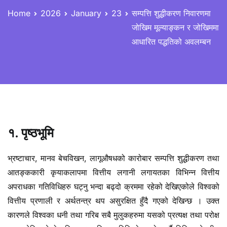
Home
2026
January
23
सम्पत्ति शुद्धीकरण निवारणमा
जोखिम मूल्याङ्कन र जोखिममा
आधारित पद्धतिको अवलम्बन
१. पृष्ठभूमि
भ्रष्टाचार, मानव बेचविखन, लागूऔषधको कारोबार सम्पत्ति शुद्धीकरण तथा
आतङ्ककारी कृयाकलापमा वित्तीय लगानी लगायतका विभिन्न वित्तीय
अपराधका गतिविधिहरु घट्नु भन्दा बढ्दो क्रममा रहेको देखिएकोले विश्वको
वित्तीय प्रणाली र अर्थतन्त्र थप असुरक्षित हुँदै गएको देखिन्छ । उक्त
कारणले विश्वका धनी तथा गरिब सबै मुलुकहरुमा यसको प्रत्यक्ष तथा परोक्ष