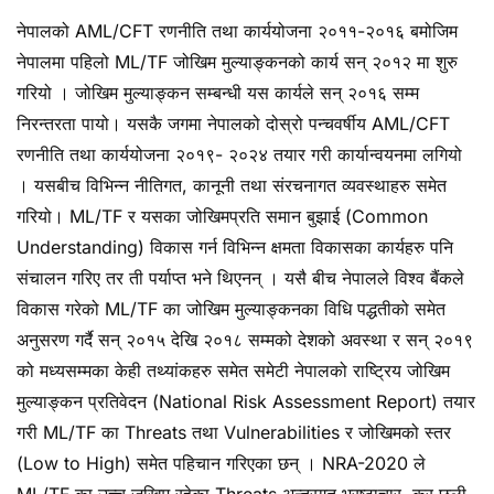
नेपालको AML/CFT रणनीति तथा कार्ययोजना २०११-२०१६ बमोजिम
नेपालमा पहिलो ML/TF जोखिम मुल्याङ्कनको कार्य सन् २०१२ मा शुरु
गरियो । जोखिम मुल्याङ्कन सम्बन्धी यस कार्यले सन् २०१६ सम्म
निरन्तरता पायो। यसकै जगमा नेपालको दोस्रो पन्चवर्षीय AML/CFT
रणनीति तथा कार्ययोजना २०१९- २०२४ तयार गरी कार्यान्वयनमा लगियो
। यसबीच विभिन्न नीतिगत, कानूनी तथा संरचनागत व्यवस्थाहरु समेत
गरियो। ML/TF र यसका जोखिमप्रति समान बुझाई (Common
Understanding) विकास गर्न विभिन्न क्षमता विकासका कार्यहरु पनि
संचालन गरिए तर ती पर्याप्त भने थिएनन् । यसै बीच नेपालले विश्व बैंकले
विकास गरेको ML/TF का जोखिम मुल्याङ्कनका विधि पद्धतीको समेत
अनुसरण गर्दै सन् २०१५ देखि २०१८ सम्मको देशको अवस्था र सन् २०१९
को मध्यसम्मका केही तथ्यांकहरु समेत समेटी नेपालको राष्ट्रिय जोखिम
मुल्याङ्कन प्रतिवेदन (National Risk Assessment Report) तयार
गरी ML/TF का Threats तथा Vulnerabilities र जोखिमको स्तर
(Low to High) समेत पहिचान गरिएका छन् । NRA-2020 ले
ML/TF का उच्च जखिम रहेका Threats अन्तरगत भ्रष्टाचार, कर छली,