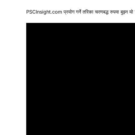
PSCInsight.com प्रयोग गर्ने तरिका चरणबद्ध रुपमा बुझ्न यो भिड