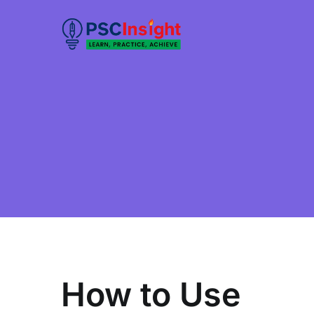
Skip
to
PSC Insight
Learn, Practice, Achieve
content
How to Use